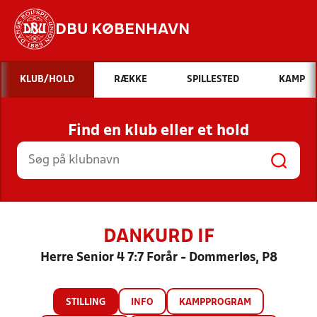
DBU KØBENHAVN
Hvad vil du søge efter?
KLUB/HOLD
RÆKKE
SPILLESTED
KAMP
INDHOLD OG NYHEDER
Find en klub eller et hold
STILLINGER, RESULTATER, KLUBBER OG
HOLD
DANKURD IF
Herre Senior 4 7:7 Forår - Dommerløs, P8
STILLING
INFO
KAMPPROGRAM