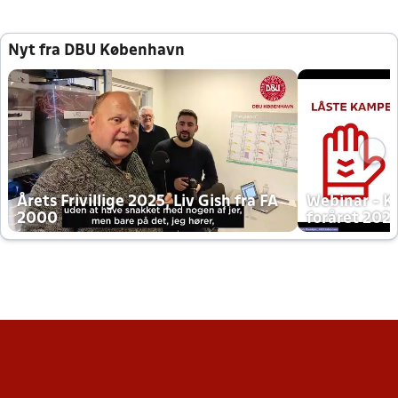
Nyt fra DBU København
Årets Frivillige 2025, Liv Gish fra FA
Webinar - K
2000
foråret 202