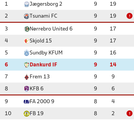
1
Jægersborg 2
9
19
2
Tsunami FC
9
19
!
3
Nørrebro United 6
9
17
4
Skjold 15
9
17
5
Sundby KFUM
9
16
6
Dankurd IF
9
14
7
Frem 13
9
9
8
KFB 6
9
6
9
FA 2000 9
8
4
10
FB 19
8
2
!