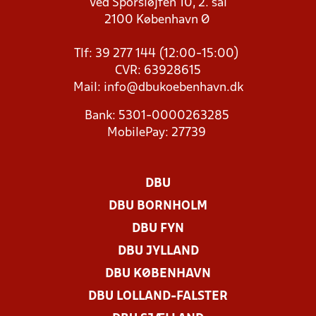
Ved Sporsløjfen 10, 2. sal
2100 København Ø
Tlf: 39 277 144 (12:00-15:00)
CVR: 63928615
Mail:
info@dbukoebenhavn.dk
Bank: 5301-0000263285
MobilePay: 27739
DBU
DBU BORNHOLM
DBU FYN
DBU JYLLAND
DBU KØBENHAVN
DBU LOLLAND-FALSTER