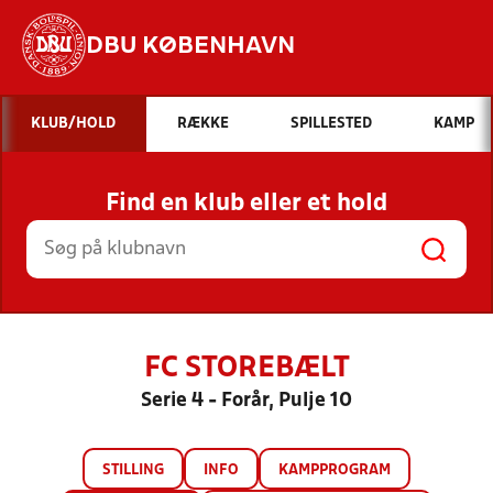
DBU KØBENHAVN
Hvad vil du søge efter?
KLUB/HOLD
RÆKKE
SPILLESTED
KAMP
INDHOLD OG NYHEDER
Find en klub eller et hold
STILLINGER, RESULTATER, KLUBBER OG
HOLD
FC STOREBÆLT
Serie 4 - Forår, Pulje 10
STILLING
INFO
KAMPPROGRAM