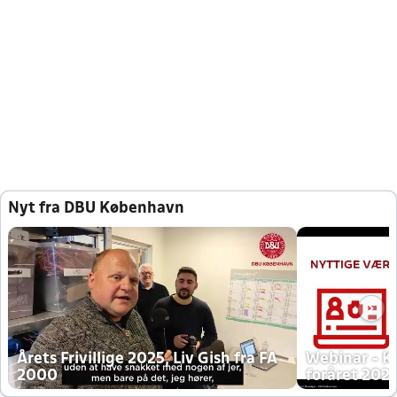
Nyt fra DBU København
Årets Frivillige 2025, Liv Gish fra FA
Webinar - K
2000
foråret 202