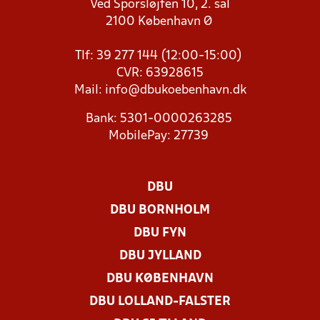
Ved Sporsløjfen 10, 2. sal
2100 København Ø
Tlf: 39 277 144 (12:00-15:00)
CVR: 63928615
Mail:
info@dbukoebenhavn.dk
Bank: 5301-0000263285
MobilePay: 27739
DBU
DBU BORNHOLM
DBU FYN
DBU JYLLAND
DBU KØBENHAVN
DBU LOLLAND-FALSTER