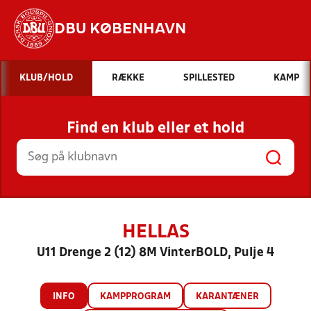
DBU KØBENHAVN
Hvad vil du søge efter?
KLUB/HOLD
RÆKKE
SPILLESTED
KAMP
INDHOLD OG NYHEDER
Find en klub eller et hold
STILLINGER, RESULTATER, KLUBBER OG
HOLD
HELLAS
U11 Drenge 2 (12) 8M VinterBOLD, Pulje 4
INFO
KAMPPROGRAM
KARANTÆNER