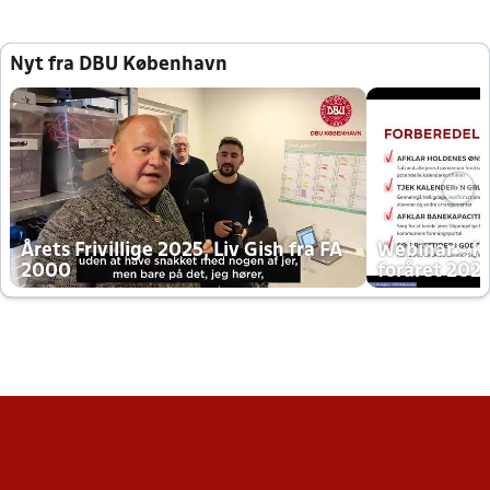
Nyt fra DBU København
Årets Frivillige 2025, Liv Gish fra FA
Webinar - K
2000
foråret 202