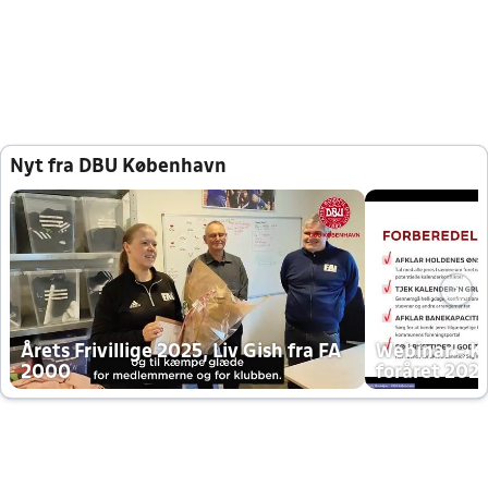
Nyt fra DBU København
Årets Frivillige 2025, Liv Gish fra FA
Webinar - K
2000
foråret 202