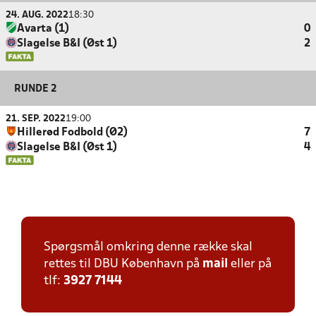
24. AUG. 2022
18:30
Avarta (1)
0
Slagelse B&I (Øst 1)
2
RUNDE 2
21. SEP. 2022
19:00
Hillerød Fodbold (Ø2)
7
Slagelse B&I (Øst 1)
4
Spørgsmål omkring denne række skal
rettes til DBU København på
mail
eller på
tlf:
3927 7144