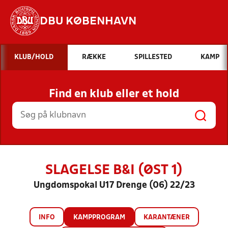
DBU KØBENHAVN
Hvad vil du søge efter?
KLUB/HOLD
RÆKKE
SPILLESTED
KAMP
INDHOLD OG NYHEDER
Find en klub eller et hold
STILLINGER, RESULTATER, KLUBBER OG
HOLD
SLAGELSE B&I (ØST 1)
Ungdomspokal U17 Drenge (06) 22/23
INFO
KAMPPROGRAM
KARANTÆNER