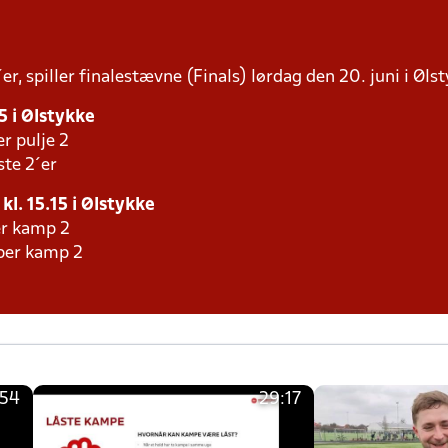
r, spiller finalestævne (Finals) lørdag den 20. juni i Ølst
45 i Ølstykke
er pulje 2
ste 2´er
kl. 15.15 i Ølstykke
er kamp 2
aber kamp 2
:54
29:17