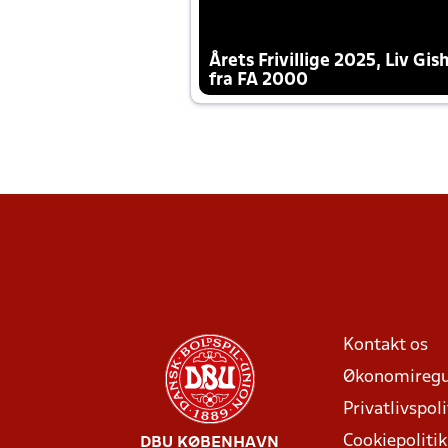
Årets Frivillige 2025, Liv Gis
fra FA 2000
Kontakt os
Økonomiregu
Privatlivspoli
Cookiepolitik
DBU KØBENHAVN