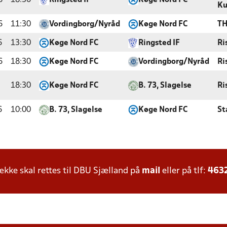
6
18:30
Ringsted IF
Køge Nord FC
Ku
6
11:30
Vordingborg/Nyråd
Køge Nord FC
TH
6
13:30
Køge Nord FC
Ringsted IF
Ri
6
18:30
Køge Nord FC
Vordingborg/Nyråd
Ri
18:30
Køge Nord FC
B. 73, Slagelse
Ri
6
10:00
B. 73, Slagelse
Køge Nord FC
St
ke skal rettes til DBU Sjælland på
mail
eller på tlf:
463