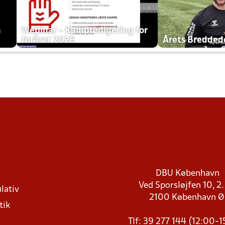
h
Webinar - Kampredigering for
foråret 2026
Årets Bredde
DBU København
Ved Sporsløjfen 10, 2.
lativ
2100 København 
tik
Tlf: 39 277 144 (12:00-