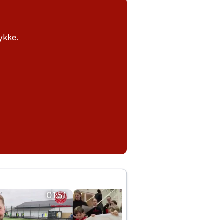
ykke.
01:51
01:42