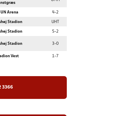
UMH
nstgræs
UN Arena
4
-
2
shøj Stadion
UHT
shøj Stadion
5
-
2
shøj Stadion
3
-
0
adion Vest
1
-
7
2 3366