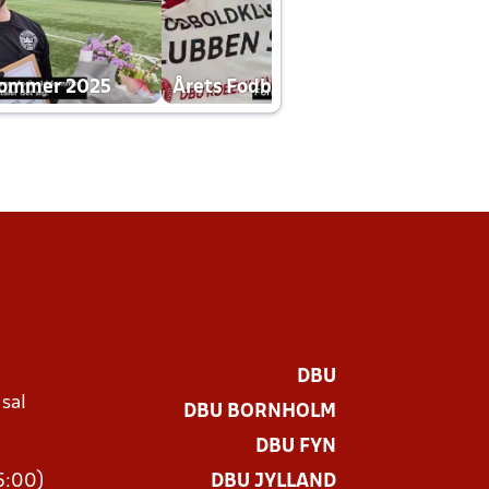
dommer 2025
Årets Fodboldklub 2025 mp4
DBU
 sal
DBU BORNHOLM
Ø
DBU FYN
15:00)
DBU JYLLAND