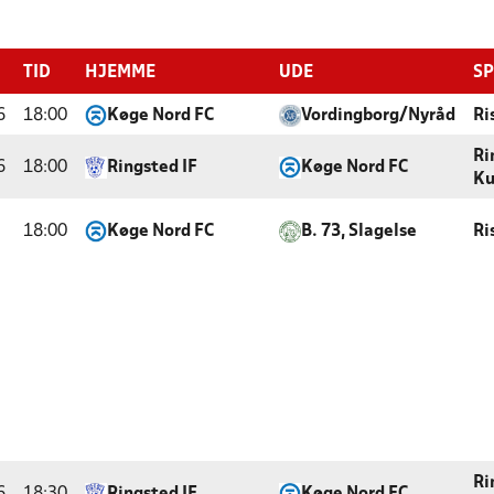
TID
HJEMME
UDE
SP
6
18:00
Køge Nord FC
Vordingborg/Nyråd
Ri
Ri
6
18:00
Ringsted IF
Køge Nord FC
Ku
18:00
Køge Nord FC
B. 73, Slagelse
Ri
Ri