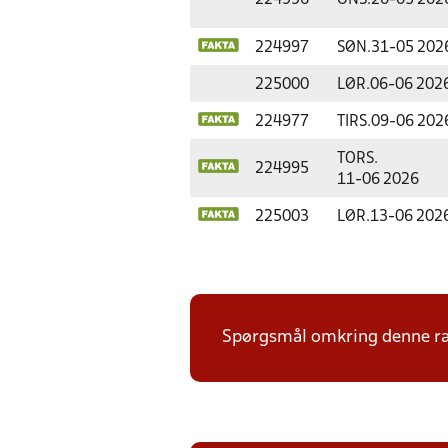
224996
ONS.
20-05 202
224997
SØN.
31-05 202
225000
LØR.
06-06 202
224977
TIRS.
09-06 202
TORS.
224995
11-06 2026
225003
LØR.
13-06 202
Spørgsmål omkring denne ræk