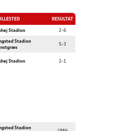
ILLESTED
RESULTAT
shøj Stadion
2
-
6
ngsted Stadion
5
-
3
nstgræs
shøj Stadion
2
-
1
ngsted Stadion