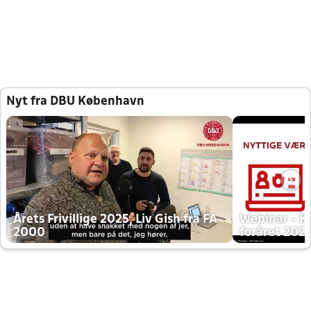
Nyt fra DBU København
Årets Frivillige 2025, Liv Gish fra FA
Webinar - K
2000
foråret 202