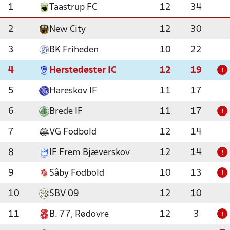
1
Taastrup FC
12
34
2
New City
12
30
3
BK Friheden
10
22
4
Herstedøster IC
12
19
!
5
Hareskov IF
11
17
6
Brede IF
11
17
!
7
VG Fodbold
12
14
8
IF Frem Bjæverskov
12
14
!
9
Såby Fodbold
10
13
!
10
SBV 09
12
10
11
B. 77, Rødovre
12
3
!