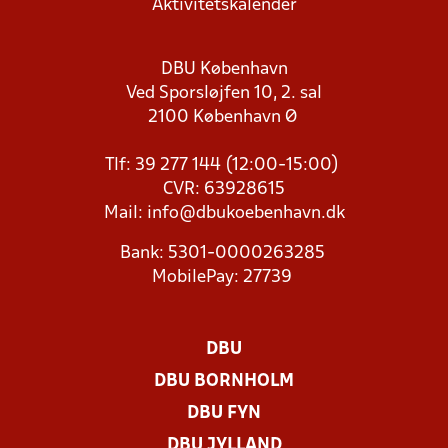
Aktivitetskalender
DBU København
Ved Sporsløjfen 10, 2. sal
2100 København Ø
Tlf: 39 277 144 (12:00-15:00)
CVR: 63928615
Mail:
info@dbukoebenhavn.dk
Bank: 5301-0000263285
MobilePay: 27739
DBU
DBU BORNHOLM
DBU FYN
DBU JYLLAND