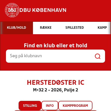
DBU KØBENHAVN
Hvad vil du søge efter?
KLUB/HOLD
RÆKKE
SPILLESTED
KAMP
INDHOLD OG NYHEDER
Find en klub eller et hold
STILLINGER, RESULTATER, KLUBBER OG
HOLD
HERSTEDØSTER IC
M+32 2 - 2026, Pulje 2
STILLING
INFO
KAMPPROGRAM