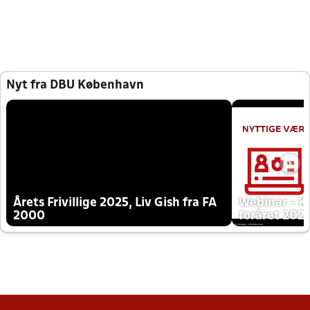
Nyt fra DBU København
Årets Frivillige 2025, Liv Gish fra FA
Webinar - K
2000
foråret 202