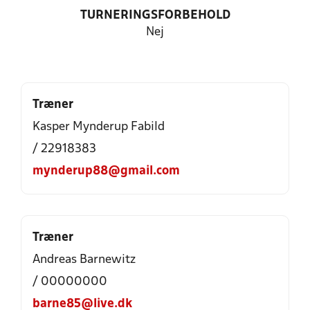
TURNERINGSFORBEHOLD
Nej
Træner
Kasper Mynderup Fabild
/ 22918383
mynderup88@gmail.com
Træner
Andreas Barnewitz
/ 00000000
barne85@live.dk