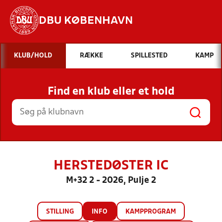
DBU KØBENHAVN
Hvad vil du søge efter?
KLUB/HOLD
RÆKKE
SPILLESTED
KAMP
INDHOLD OG NYHEDER
Find en klub eller et hold
STILLINGER, RESULTATER, KLUBBER OG
HOLD
HERSTEDØSTER IC
M+32 2 - 2026, Pulje 2
STILLING
INFO
KAMPPROGRAM