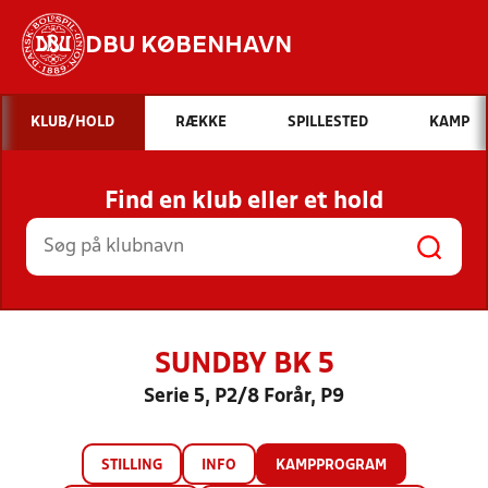
DBU KØBENHAVN
Hvad vil du søge efter?
KLUB/HOLD
RÆKKE
SPILLESTED
KAMP
INDHOLD OG NYHEDER
Find en klub eller et hold
STILLINGER, RESULTATER, KLUBBER OG
HOLD
SUNDBY BK 5
Serie 5, P2/8 Forår, P9
STILLING
INFO
KAMPPROGRAM