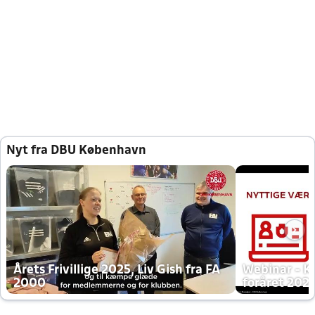
Nyt fra DBU København
Årets Frivillige 2025, Liv Gish fra FA
Webinar - K
2000
foråret 202