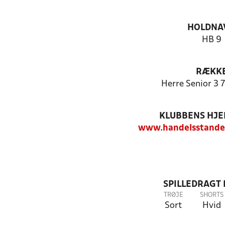
HOLDNA
HB 9
RÆKK
Herre Senior 3 
KLUBBENS HJ
www.handelsstande
SPILLEDRAGT
TRØJE
SHORTS
Sort
Hvid