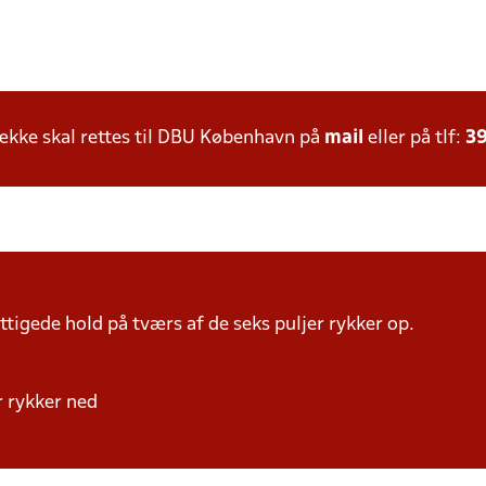
kke skal rettes til DBU København på
mail
eller på tlf:
39
tigede hold på tværs af de seks puljer rykker op.
er rykker ned