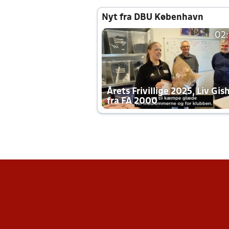
Nyt fra DBU København
02
Årets Frivillige 2025, Liv Gis
fra FA 2000