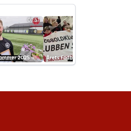
01:51
01:42
dommer 2025
Årets Fodboldklub 2025 mp4