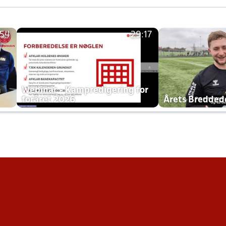
:54
29:17
h
Webinar - Kampredigering for
foråret 2026
Årets Bredde