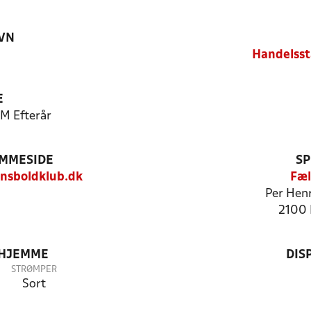
VN
Handelsst
E
7M Efterår
EMMESIDE
SP
nsboldklub.dk
Fæl
Per Henr
2100 
 HJEMME
DIS
STRØMPER
Sort