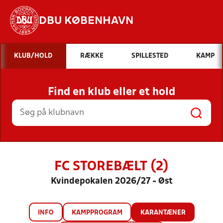
DBU KØBENHAVN
Hvad vil du søge efter?
KLUB/HOLD
RÆKKE
SPILLESTED
KAMP
INDHOLD OG NYHEDER
Find en klub eller et hold
STILLINGER, RESULTATER, KLUBBER OG
HOLD
FC STOREBÆLT (2)
Kvindepokalen 2026/27 - Øst
INFO
KAMPPROGRAM
KARANTÆNER