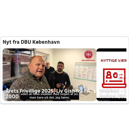
Nyt fra DBU København
Årets Frivillige 2025, Liv Gish fra FA
Webinar - K
2000
foråret 202