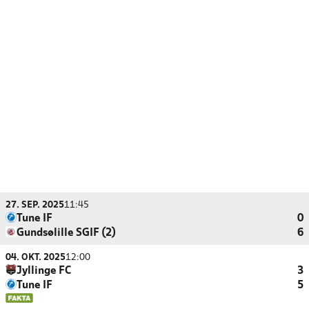
27. SEP. 2025
11:45
Tune IF
0
Gundsølille SGIF (2)
6
04. OKT. 2025
12:00
Jyllinge FC
3
Tune IF
5