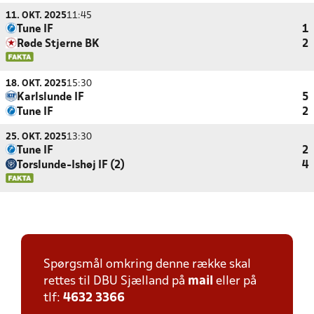
11. OKT. 2025
11:45
Tune IF
1
Røde Stjerne BK
2
18. OKT. 2025
15:30
Karlslunde IF
5
Tune IF
2
25. OKT. 2025
13:30
Tune IF
2
Torslunde-Ishøj IF (2)
4
Spørgsmål omkring denne række skal
rettes til DBU Sjælland på
mail
eller på
tlf:
4632 3366