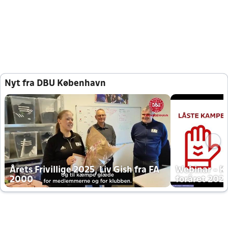
Nyt fra DBU København
Årets Frivillige 2025, Liv Gish fra FA
Webinar - K
2000
foråret 202