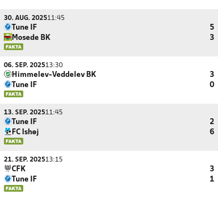
30. AUG. 2025
11:45
Tune IF
5
Mosede BK
3
06. SEP. 2025
13:30
Himmelev-Veddelev BK
3
Tune IF
0
13. SEP. 2025
11:45
Tune IF
2
FC Ishøj
6
21. SEP. 2025
13:15
CFK
3
Tune IF
1