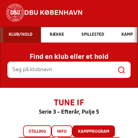
DBU KØBENHAVN
Hvad vil du søge efter?
KLUB/HOLD
RÆKKE
SPILLESTED
KAMP
INDHOLD OG NYHEDER
Find en klub eller et hold
STILLINGER, RESULTATER, KLUBBER OG
HOLD
TUNE IF
Serie 3 - Efterår, Pulje 5
STILLING
INFO
KAMPPROGRAM