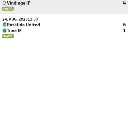
Vindinge IF
4
24. AUG. 2025
13:30
Roskilde United
6
Tune IF
1