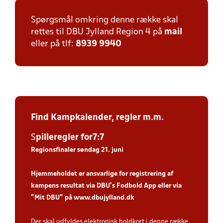
Spørgsmål omkring denne række skal
rettes til DBU Jylland Region 4 på
mail
eller på tlf:
8939 9940
Find Kampkalender,
regler m.m.
S
piller
egler for7:7
Regionsfinaler søndag 21. juni
Hjemmeholdet er ansvarlige for registrering af
kampens resultat via DBU’s Fodbold App eller via
”Mit DBU” på
www.dbujylland.dk
.
Der skal udfyldes elektronisk holdkort i denne række