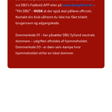
via DBU's Fodbold APP eller på
www.dbujylland.dk
-
"Mit DBU" -
HUSK
at der også skal påføres officials.
Kontakt din klub såfremt du ikke har fået tildelt
brugernavn og adgangskode.
Dommerkode 01 - her påsætter DBU Jylland neutrale
dommere – udgiften afholdes af hjemmeholdet.
Dommerkode 03 - er døm-selv-kampe hvor
hjemmeholdet stiller en lokal dommer.