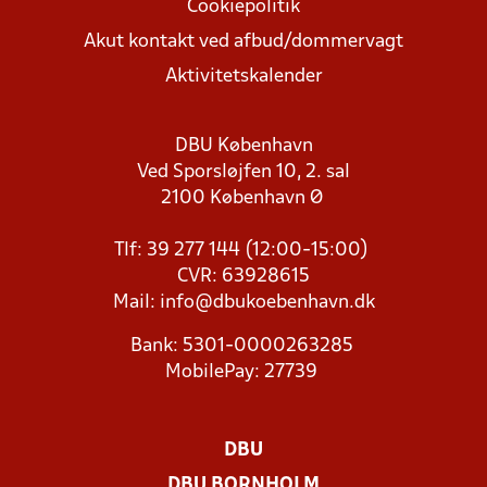
Cookiepolitik
Akut kontakt ved afbud/dommervagt
Aktivitetskalender
DBU København
Ved Sporsløjfen 10, 2. sal
2100 København Ø
Tlf: 39 277 144 (12:00-15:00)
CVR: 63928615
Mail:
info@dbukoebenhavn.dk
Bank: 5301-0000263285
MobilePay: 27739
DBU
DBU BORNHOLM