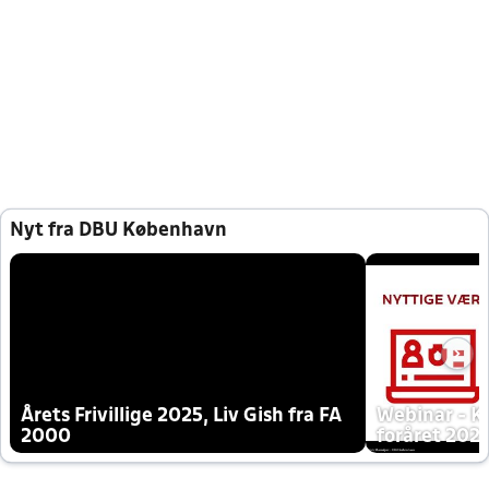
Nyt fra DBU København
Årets Frivillige 2025, Liv Gish fra FA
Webinar - K
2000
foråret 202