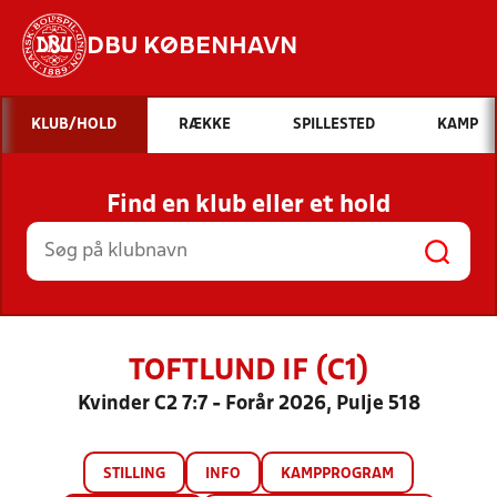
DBU KØBENHAVN
Hvad vil du søge efter?
KLUB/HOLD
RÆKKE
SPILLESTED
KAMP
INDHOLD OG NYHEDER
Find en klub eller et hold
STILLINGER, RESULTATER, KLUBBER OG
HOLD
TOFTLUND IF (C1)
Kvinder C2 7:7 - Forår 2026, Pulje 518
STILLING
INFO
KAMPPROGRAM