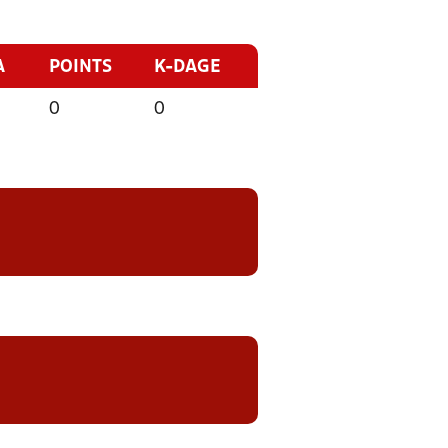
A
POINTS
K-DAGE
0
0