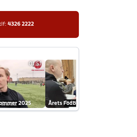
tlf:
4326 2222
01:51
01:42
dommer 2025
Årets Fodboldklub 2025 mp4