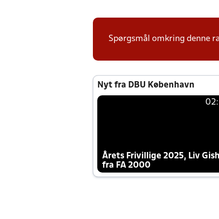
Spørgsmål omkring denne ræk
Nyt fra DBU København
02
Årets Frivillige 2025, Liv Gis
fra FA 2000