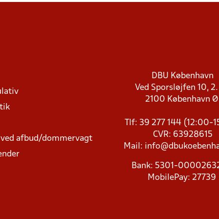
DBU København
Ved Sporsløjfen 10, 2.
lativ
2100 København 
tik
Tlf: 39 277 144 (12:00-
CVR: 63928615
t ved afbud/dommervagt
Mail:
info@dbukoebenha
ender
Bank: 5301-000026
MobilePay: 27739