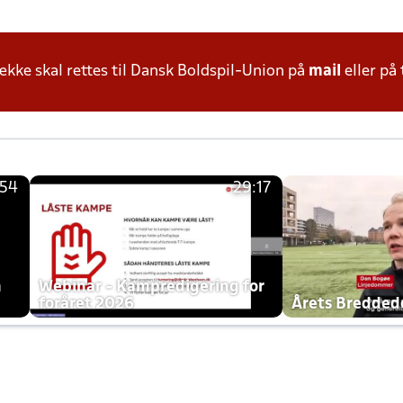
ke skal rettes til Dansk Boldspil-Union på
mail
eller på 
:54
29:17
h
Webinar - Kampredigering for
foråret 2026
Årets Bredde