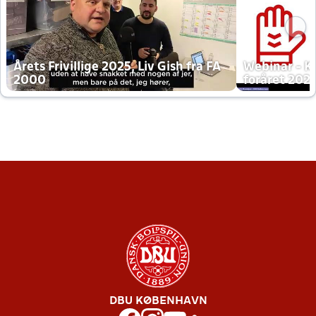
Årets Frivillige 2025, Liv Gish fra FA
Webinar - K
2000
foråret 202
DBU KØBENHAVN