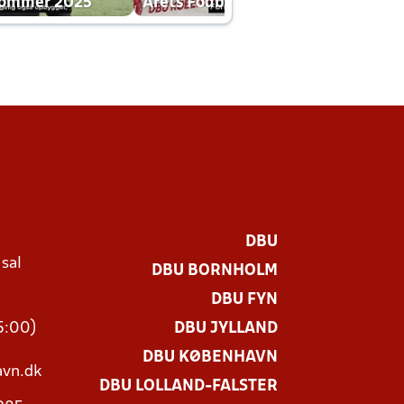
dommer 2025
Årets Fodboldklub 2025 mp4
DBU
 sal
DBU BORNHOLM
Ø
DBU FYN
15:00)
DBU JYLLAND
DBU KØBENHAVN
vn.dk
DBU LOLLAND-FALSTER