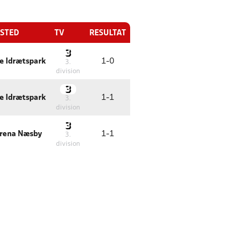
ESTED
TV
RESULTAT
e Idrætspark
1
-
0
3.
division
e Idrætspark
1
-
1
3.
division
Arena Næsby
1
-
1
3.
division