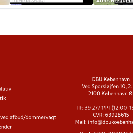
foråret 2026
Årets Bredde
DBU København
Ved Sporsløjfen 10, 2.
lativ
2100 København 
tik
Tlf: 39 277 144 (12:00-
CVR: 63928615
t ved afbud/dommervagt
Mail:
info@dbukoebenha
ender