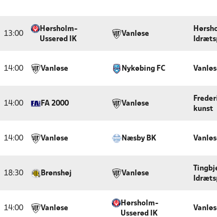
Hørsholm-
Hørsh
13:00
Vanløse
Usserød IK
Idræts
14:00
Vanløse
Nykøbing FC
Vanløs
Freder
14:00
FA 2000
Vanløse
kunst
14:00
Vanløse
Næsby BK
Vanløs
Tingbj
18:30
Brønshøj
Vanløse
Idræts
Hørsholm-
14:00
Vanløse
Vanløs
Usserød IK