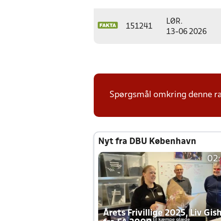
LØR.
151241
13-06 2026
Spørgsmål omkring denne ræk
Nyt fra DBU København
02
Årets Frivillige 2025, Liv Gis