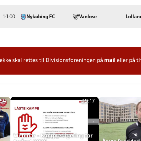
14:00
Nykøbing FC
Vanløse
Lollan
ke skal rettes til Divisionsforeningen på
mail
eller på tl
:54
29:17
h
Webinar - Kampredigering for