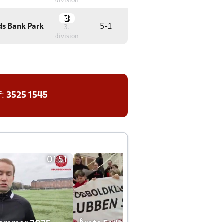
division
ds Bank Park
5
-
1
3.
division
f:
3525 1545
01:51
01:42