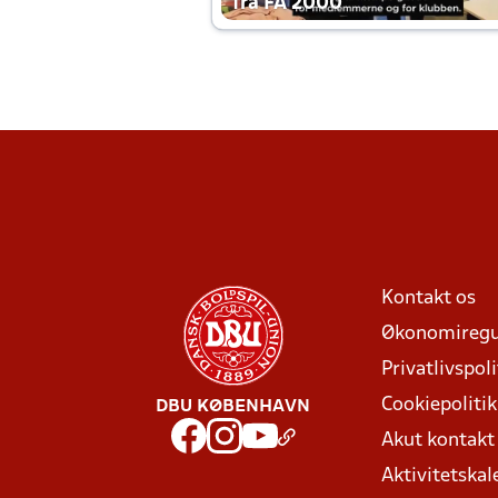
fra FA 2000
Kontakt os
Økonomiregu
Privatlivspoli
Cookiepolitik
DBU KØBENHAVN
Akut kontak
Aktivitetskal