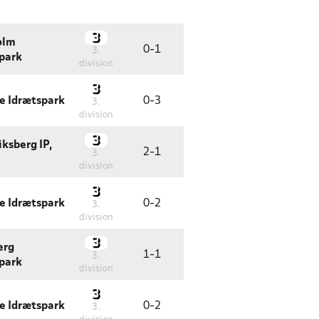
olm
0
-
1
3.
park
division
e Idrætspark
0
-
3
3.
division
iksberg IP,
2
-
1
3.
division
e Idrætspark
0
-
2
3.
division
erg
1
-
1
3.
park
division
e Idrætspark
0
-
2
3.