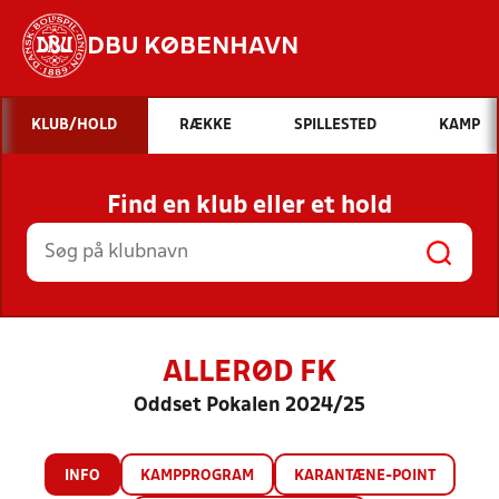
DBU KØBENHAVN
Hvad vil du søge efter?
KLUB/HOLD
RÆKKE
SPILLESTED
KAMP
INDHOLD OG NYHEDER
Find en klub eller et hold
STILLINGER, RESULTATER, KLUBBER OG
HOLD
ALLERØD FK
Oddset Pokalen 2024/25
INFO
KAMPPROGRAM
KARANTÆNE-POINT