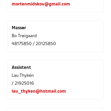
mortenmidskov@gmail.com
Massør
Bo Trøigaard
48175850 / 20125850
Assistent
Lau Thykén
/ 21925016
lau_thyken@hotmail.com