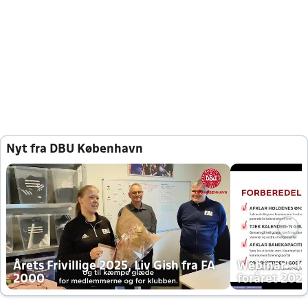
Nyt fra DBU København
Årets Frivillige 2025, Liv Gish fra FA
Webinar - K
2000
foråret 202