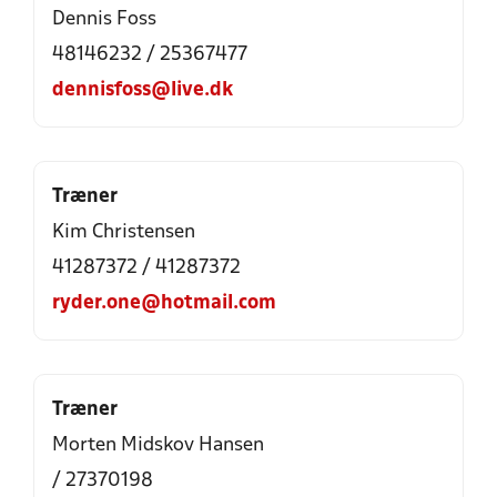
Dennis Foss
48146232 / 25367477
dennisfoss@live.dk
Træner
Kim Christensen
41287372 / 41287372
ryder.one@hotmail.com
Træner
Morten Midskov Hansen
/ 27370198