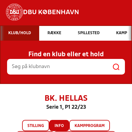
DBU KØBENHAVN
Hvad vil du søge efter?
KLUB/HOLD
RÆKKE
SPILLESTED
KAMP
INDHOLD OG NYHEDER
Find en klub eller et hold
STILLINGER, RESULTATER, KLUBBER OG
HOLD
BK. HELLAS
Serie 1, P1 22/23
STILLING
INFO
KAMPPROGRAM