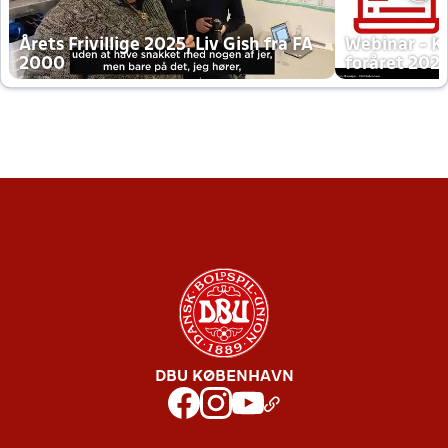
Årets Frivillige 2025, Liv Gish fra FA
Webinar - K
2000
foråret 202
DBU KØBENHAVN