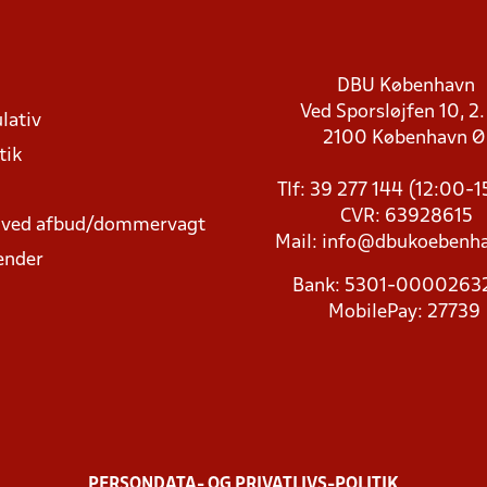
DBU København
Ved Sporsløjfen 10, 2.
lativ
2100 København 
tik
Tlf: 39 277 144 (12:00-
CVR: 63928615
t ved afbud/dommervagt
Mail:
info@dbukoebenha
ender
Bank: 5301-000026
MobilePay: 27739
PERSONDATA- OG PRIVATLIVS-POLITIK