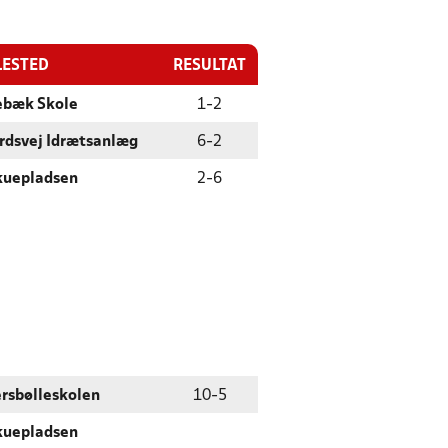
LESTED
RESULTAT
ebæk Skole
1
-
2
rdsvej Idrætsanlæg
6
-
2
kuepladsen
2
-
6
ersbølleskolen
10
-
5
kuepladsen