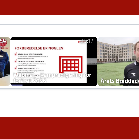
:54
29:17
h
Webinar - Kampredigering for
foråret 2026
Årets Bredde