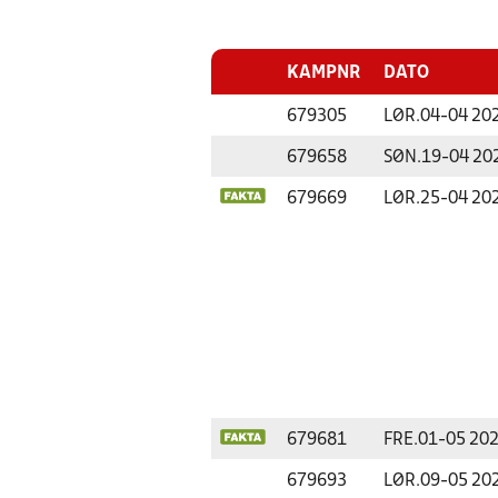
KAMPNR
DATO
679305
LØR.
04-04 20
679658
SØN.
19-04 20
679669
LØR.
25-04 20
679681
FRE.
01-05 20
679693
LØR.
09-05 20