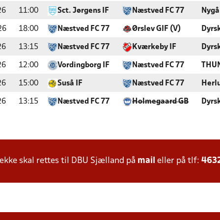
26
11:00
Sct. Jørgens IF
Næstved FC 77
Nygå
26
18:00
Næstved FC 77
Ørslev GIF (V)
Dyrs
26
13:15
Næstved FC 77
Kværkeby IF
Dyrs
26
12:00
Vordingborg IF
Næstved FC 77
THUN
26
15:00
Suså IF
Næstved FC 77
Herl
26
13:15
Næstved FC 77
Holmegaard GB
Dyrs
ke skal rettes til DBU Sjælland på
mail
eller på tlf:
463