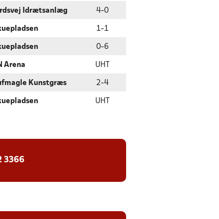
rdsvej Idrætsanlæg
4
-
0
kuepladsen
1
-
1
kuepladsen
0
-
6
 Arena
UHT
ufmagle Kunstgræs
2
-
4
kuepladsen
UHT
2 3366