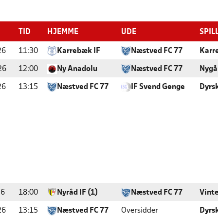
TID
HJEMME
UDE
SPIL
26
11:30
Karrebæk IF
Næstved FC 77
Karr
26
12:00
Ny Anadolu
Næstved FC 77
Nygå
26
13:15
Næstved FC 77
IF Svend Gønge
Dyrs
26
18:00
Nyråd IF (1)
Næstved FC 77
Vint
26
13:15
Næstved FC 77
Oversidder
Dyrs