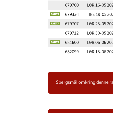
679700
LØR.
16-05 20
679334
TIRS.
19-05 20
679707
LØR.
23-05 20
679712
LØR.
30-05 20
681600
LØR.
06-06 20
682099
LØR.
13-06 20
Spørgsmål omkring denne ræk