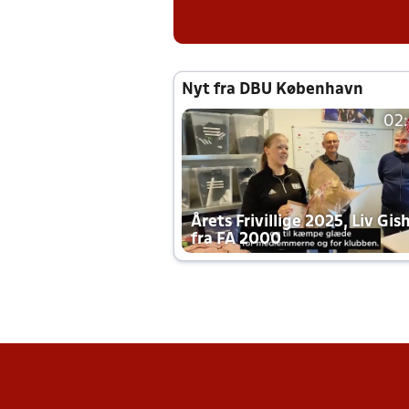
Nyt fra DBU København
02
Årets Frivillige 2025, Liv Gis
fra FA 2000