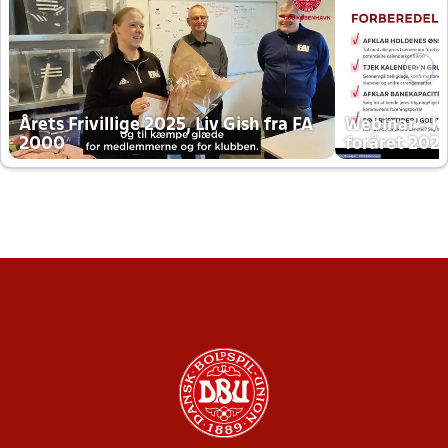
Årets Frivillige 2025, Liv Gish fra FA
Webinar - K
2000
foråret 202