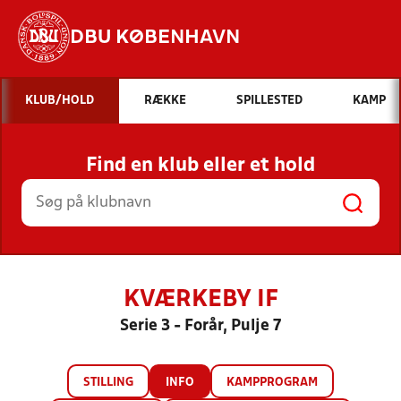
DBU KØBENHAVN
Hvad vil du søge efter?
KLUB/HOLD
RÆKKE
SPILLESTED
KAMP
INDHOLD OG NYHEDER
Find en klub eller et hold
STILLINGER, RESULTATER, KLUBBER OG
HOLD
KVÆRKEBY IF
Serie 3 - Forår, Pulje 7
STILLING
INFO
KAMPPROGRAM