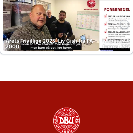
Årets Frivillige 2025, Liv Gish fra FA
Webinar - K
2000
foråret 202