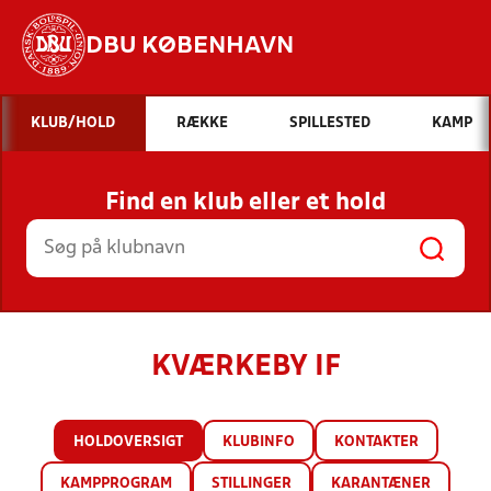
DBU KØBENHAVN
Hvad vil du søge efter?
KLUB/HOLD
RÆKKE
SPILLESTED
KAMP
INDHOLD OG NYHEDER
Find en klub eller et hold
STILLINGER, RESULTATER, KLUBBER OG
HOLD
KVÆRKEBY IF
HOLDOVERSIGT
KLUBINFO
KONTAKTER
KAMPPROGRAM
STILLINGER
KARANTÆNER