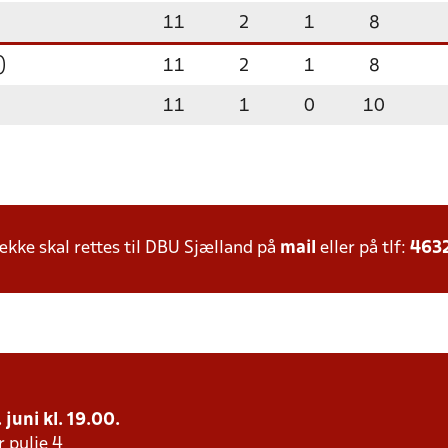
11
2
1
8
)
11
2
1
8
11
1
0
10
ke skal rettes til DBU Sjælland på
mail
eller på tlf:
463
 juni kl. 19.00.
r pulje 4