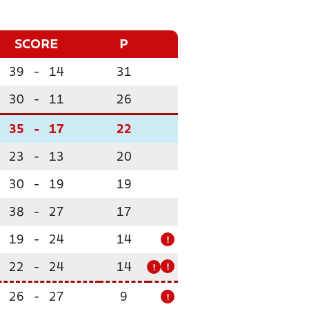
SCORE
P
39
-
14
31
30
-
11
26
35
-
17
22
23
-
13
20
30
-
19
19
38
-
27
17
19
-
24
14
!
22
-
24
14
!
!
26
-
27
9
!