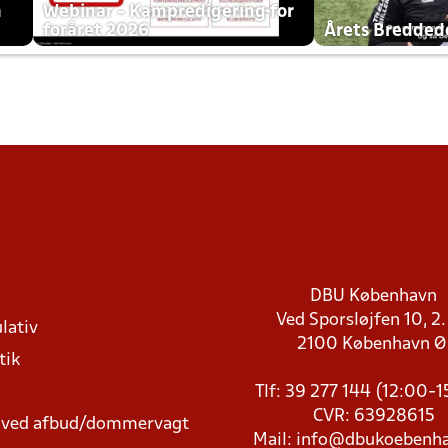
h
Webinar - Kampredigering for
foråret 2026
Årets Bredde
DBU København
Ved Sporsløjfen 10, 2.
lativ
2100 København 
tik
Tlf: 39 277 144 (12:00-
CVR: 63928615
t ved afbud/dommervagt
Mail:
info@dbukoebenha