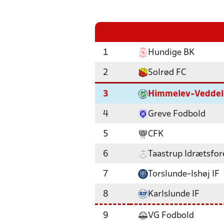
1
Hundige BK
2
Solrød FC
3
Himmelev-Veddel
4
Greve Fodbold
5
CFK
6
Taastrup Idrætsfor
7
Torslunde-Ishøj IF
8
Karlslunde IF
9
VG Fodbold