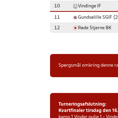
10
Vindinge IF
11
Gundsølille SGIF (2
12
Røde Stjerne BK
Spørgsmål omkring denne ræk
Turneringsafslutning:
Kvartfinaler tirsdag den 16.
kamp 1 Vinder pulje 1 - Vinde