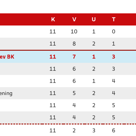
K
V
U
T
11
10
1
0
11
8
2
1
ev BK
11
7
1
3
11
6
2
3
11
6
1
4
ening
11
5
2
4
11
4
2
5
11
4
2
5
11
2
3
6