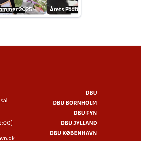
dommer 2025
Årets Fodboldklub 2025 mp4
DBU
 sal
DBU BORNHOLM
Ø
DBU FYN
15:00)
DBU JYLLAND
DBU KØBENHAVN
vn.dk