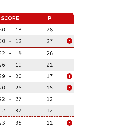
SCORE
P
50
-
13
28
30
-
12
27
!
32
-
14
26
26
-
19
21
29
-
20
17
!
20
-
25
15
!
22
-
27
12
22
-
37
12
23
-
35
11
!