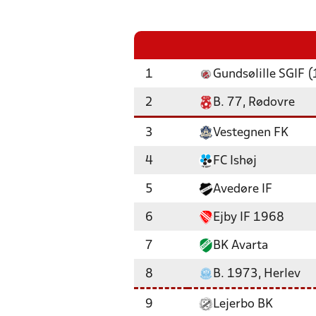
1
Gundsølille SGIF (
2
B. 77, Rødovre
3
Vestegnen FK
4
FC Ishøj
5
Avedøre IF
6
Ejby IF 1968
7
BK Avarta
8
B. 1973, Herlev
9
Lejerbo BK