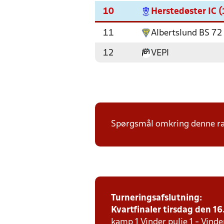
10
Herstedøster IC (
11
Albertslund BS 72
12
VEPI
Spørgsmål omkring denne ræk
Turneringsafslutning:
Kvartfinaler tirsdag den 16.
kamp 1 Vinder pulje 1 - Vinde