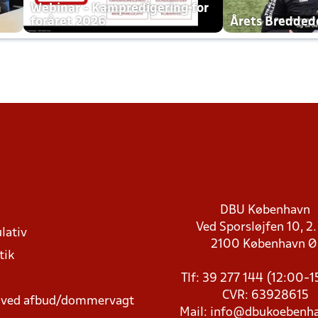
h
Webinar - Kampredigering for
foråret 2026
Årets Bredde
DBU København
Ved Sporsløjfen 10, 2.
lativ
2100 København 
tik
Tlf: 39 277 144 (12:00-
CVR: 63928615
t ved afbud/dommervagt
Mail:
info@dbukoebenha