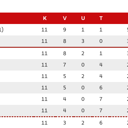
K
V
U
T
1)
11
9
1
1
11
8
3
0
11
8
2
1
11
7
0
4
11
5
2
4
11
5
0
6
11
4
0
7
11
4
0
7
11
3
2
6