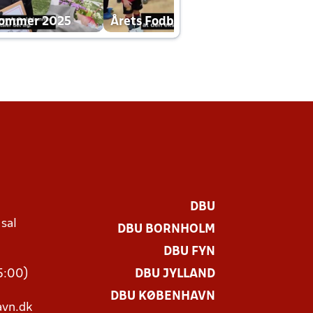
dommer 2025
Årets Fodboldklub 2025 mp4
DBU
 sal
DBU BORNHOLM
Ø
DBU FYN
15:00)
DBU JYLLAND
DBU KØBENHAVN
vn.dk