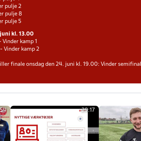
r pulje 2
r pulje 8
r pulje 5
juni kl. 13.00
- Vinder kamp 1
 - Vinder kamp 2
ller finale onsdag den 24. juni kl. 19.00: Vinder semifinal
:54
29:17