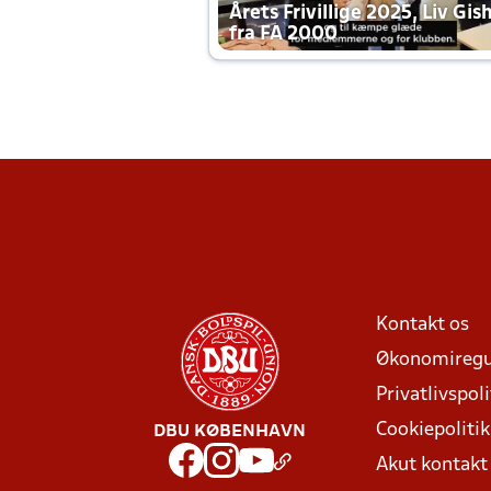
Årets Frivillige 2025, Liv Gis
fra FA 2000
Kontakt os
Økonomiregu
Privatlivspoli
Cookiepolitik
DBU KØBENHAVN
Akut kontak