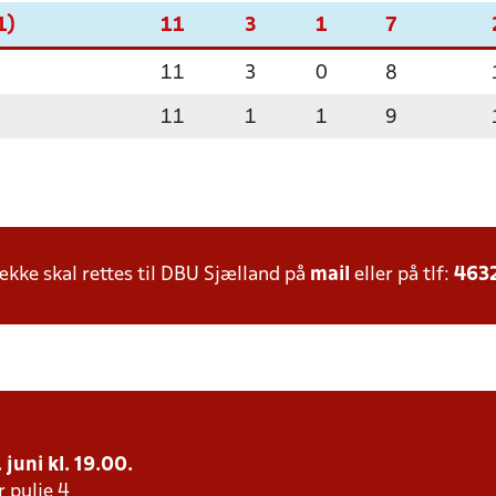
1)
11
3
1
7
11
3
0
8
11
1
1
9
ke skal rettes til DBU Sjælland på
mail
eller på tlf:
463
 juni kl. 19.00.
r pulje 4