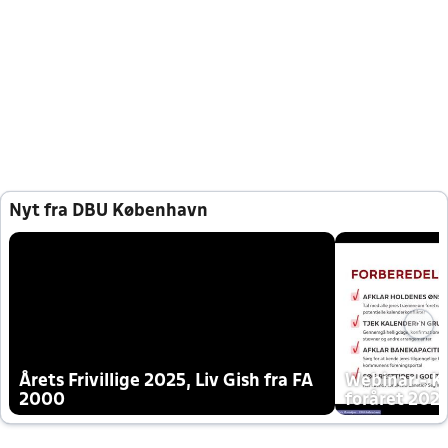
Nyt fra DBU København
Årets Frivillige 2025, Liv Gish fra FA
Webinar - K
2000
foråret 202