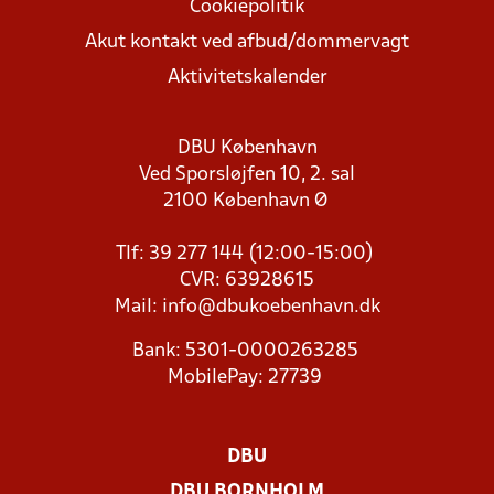
Cookiepolitik
Akut kontakt ved afbud/dommervagt
Aktivitetskalender
DBU København
Ved Sporsløjfen 10, 2. sal
2100 København Ø
Tlf: 39 277 144 (12:00-15:00)
CVR: 63928615
Mail:
info@dbukoebenhavn.dk
Bank: 5301-0000263285
MobilePay: 27739
DBU
DBU BORNHOLM