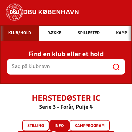
DBU KØBENHAVN
Hvad vil du søge efter?
KLUB/HOLD
RÆKKE
SPILLESTED
KAMP
INDHOLD OG NYHEDER
Find en klub eller et hold
STILLINGER, RESULTATER, KLUBBER OG
HOLD
HERSTEDØSTER IC
Serie 3 - Forår, Pulje 4
STILLING
INFO
KAMPPROGRAM