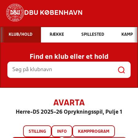
DBU KØBENHAVN
Hvad vil du søge efter?
KLUB/HOLD
RÆKKE
SPILLESTED
KAMP
INDHOLD OG NYHEDER
Find en klub eller et hold
STILLINGER, RESULTATER, KLUBBER OG
HOLD
AVARTA
Herre-DS 2025-26 Oprykningsspil, Pulje 1
STILLING
INFO
KAMPPROGRAM