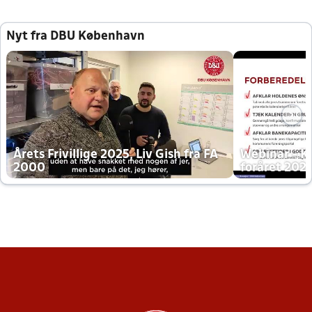
Nyt fra DBU København
Årets Frivillige 2025, Liv Gish fra FA
Webinar - K
2000
foråret 202