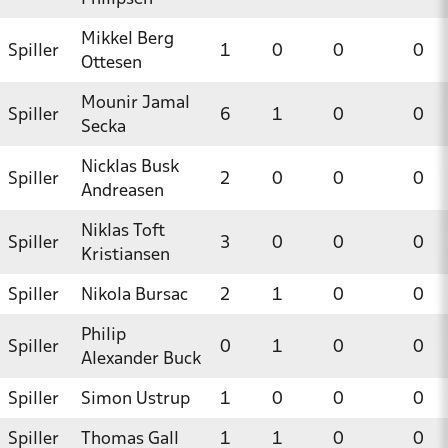
Mikkel Berg
Spiller
1
0
0
0
Ottesen
Mounir Jamal
Spiller
6
1
0
0
Secka
Nicklas Busk
Spiller
2
0
0
0
Andreasen
Niklas Toft
Spiller
3
0
0
0
Kristiansen
Spiller
Nikola Bursac
2
1
0
0
Philip
Spiller
0
1
0
0
Alexander Buck
Spiller
Simon Ustrup
1
0
0
0
Spiller
Thomas Gall
1
1
0
0