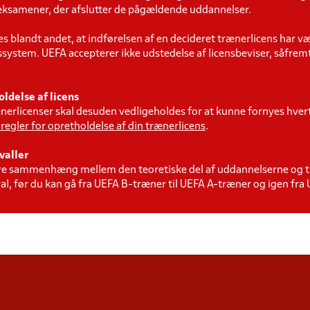
eksamener, der afslutter de pågældende
uddannelser.
es blandt andet, at indførelsen af en decideret trænerlicens har væ
ssystem. UEFA accepterer ikke udstedelse af licensbeviser, såfremt
ldelse af licens
erlicenser skal desuden vedligeholdes for at kunne fornyes hvert t
 regler for opretholdelse af din trænerlicens
.
valler
kre sammenhæng mellem den teoretiske del af uddannelserne og t
val, før du kan gå fra UEFA B-træner til UEFA A-træner og igen fra