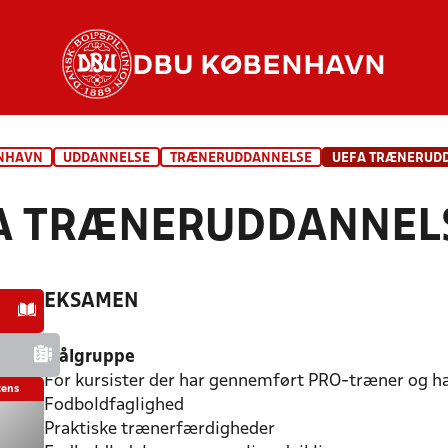
DBU KØBENHAVN
NHAVN
UDDANNELSE
TRÆNERUDDANNELSE
UEFA TRÆNERUD
A TRÆNERUDDANNEL
EKSAMEN
Målgruppe
For kursister der har gennemført PRO-træner og h
cens
Fodboldfaglighed
Praktiske trænerfærdigheder