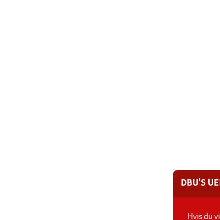
DBU'S U
Hvis du v