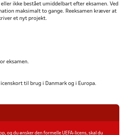
ller ikke bestået umiddelbart efter eksamen. Ved
mination maksimalt to gange. Reeksamen kræver at
kriver et nyt projekt.
for eksamen.
censkort til brug i Danmark og i Europa.
op, og du ønsker den formelle UEFA-licens, skal du