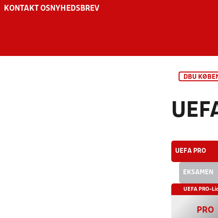
KONTAKT OS
NYHEDSBREV
DBU KØBE
UEF
UEFA PRO
EKSAMEN
UEFA PRO-Li
PRO