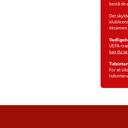
bestå de 
Det skyld
klublicen
eksamen.
Vedligeho
UEFA-træn
kan du se
Tidsinter
For at si
tidsinter