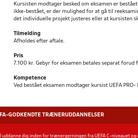
Kursisten modtager besked om eksamen er bestået e
ikke-bestået, er der mulighed for at gå til reeksa
det individuelle projekt justeres eller at kursisten s
Tilmelding
Afholdes efter aftale.
Pris
7.100 kr. Gebyr for eksamen betales separat forud 
Kompetence
Ved bestået eksamen modtager kursist UEFA PRO- li
EFA-GODKENDTE TRÆNERUDDANNELSER
il uddanne dig inden for trænergerningen fra UEFA C-niveauet og 