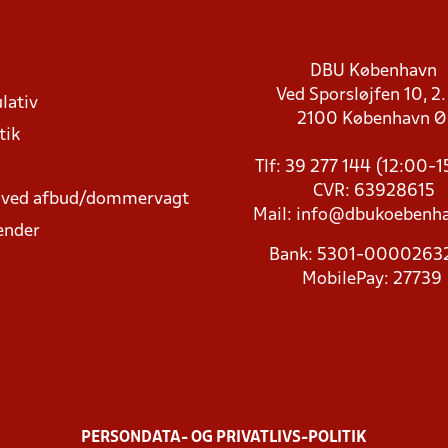
DBU København
Ved Sporsløjfen 10, 2.
lativ
2100 København 
tik
Tlf: 39 277 144 (12:00-
CVR: 63928615
t ved afbud/dommervagt
Mail:
info@dbukoebenha
ender
Bank: 5301-000026
MobilePay: 27739
PERSONDATA- OG PRIVATLIVS-POLITIK