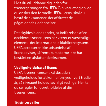
Hvis du vil uddanne dig inden for
trænergerningen fra UEFA C-niveauet og op, og
du ønsker den formelle UEFA-licens, skal du
bestå de eksamener, der afslutter de
pågældende
uddannelser.
Det skyldes blandt andet, at indførelsen af en
decideret trænerlicens har været et væsentligt
element i det internationale klublicenssystem.
UEFA accepterer ikke udstedelse af
licensbeviser, såfremt kursisterne ikke har
bestået en afsluttende eksamen.
Vedligeholdelse af licens
UEFA-trænerlicenser skal desuden
vedligeholdes for at kunne fornyes hvert tredje
år, så niveauet holdes jævnligt ved lige.
Her kan
du se regler for opretholdelse af din
trænerlicens
.
Tidsintervaller