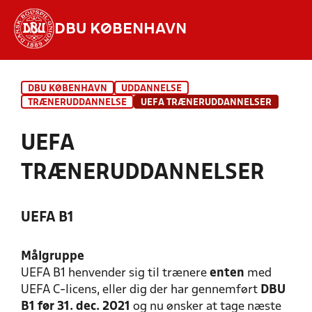
DBU KØBENHAVN
Hvad vil du søge efter?
DBU KØBENHAVN
UDDANNELSE
INDHOLD OG NYHEDER
TRÆNERUDDANNELSE
UEFA TRÆNERUDDANNELSER
STILLINGER, RESULTATER, KLUBBER OG
UEFA
HOLD
TRÆNERUDDANNELSER
UEFA B1
Målgruppe
UEFA B1 henvender sig til trænere
enten
med
UEFA C-licens, eller dig der har gennemført
DBU
B1 før 31. dec. 2021
og nu ønsker at tage næste