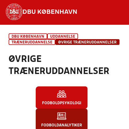
DBU KØBENHAVN
Hvad vil du søge efter?
DBU KØBENHAVN
UDDANNELSE
INDHOLD OG NYHEDER
TRÆNERUDDANNELSE
ØVRIGE TRÆNERUDDANNELSER
STILLINGER, RESULTATER, KLUBBER OG
ØVRIGE
HOLD
TRÆNERUDDANNELSER
FODBOLDPSYKOLOGI
FODBOLDANALYTIKER