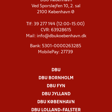
DBU København
Ved Sporsløjfen 10, 2. sal
2100 København Ø
Tlf: 39 277 144 (12:00-15:00)
CVR: 63928615
Mail:
info@dbukoebenhavn.dk
Bank: 5301-0000263285
MobilePay: 27739
DBU
DBU BORNHOLM
DBU FYN
DBU JYLLAND
DBU KØBENHAVN
DBU LOLLAND-FALSTER