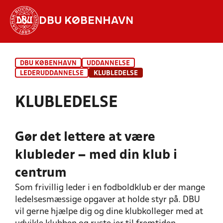
DBU KØBENHAVN
Hvad vil du søge efter?
DBU KØBENHAVN
UDDANNELSE
INDHOLD OG NYHEDER
LEDERUDDANNELSE
KLUBLEDELSE
STILLINGER, RESULTATER, KLUBBER OG
KLUBLEDELSE
HOLD
Gør det lettere at være
klubleder – med din klub i
centrum
Som frivillig leder i en fodboldklub er der mange
ledelsesmæssige opgaver at holde styr på. DBU
vil gerne hjælpe dig og dine klubkolleger med at