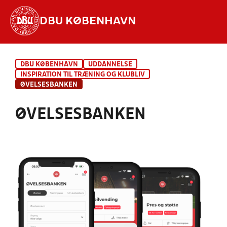
DBU KØBENHAVN
Hvad vil du søge efter?
DBU KØBENHAVN
UDDANNELSE
INDHOLD OG NYHEDER
INSPIRATION TIL TRÆNING OG KLUBLIV
ØVELSESBANKEN
STILLINGER, RESULTATER, KLUBBER OG
HOLD
ØVELSESBANKEN