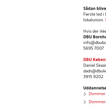
Sådan bliv
Første led 
lokalunion.
Hvis der ikk
DBU Bornh
info@dbubo
5695 7007
DBU Køben
Daniel Skaa
dads@dbuk
3915 9202
Uddannelse
Dommer i
Dommere