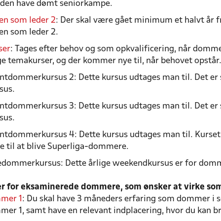
uden have dømt seniorkampe.
n som leder 2
: Der skal være gået minimum et halvt år 
n som leder 2.
ser
: Tages efter behov og som opkvalificering, når domme
ge temakurser, og der kommer nye til, når behovet opstår
tdommerkursus 2: Dette kursus udtages man til. Det er så
sus.
tdommerkursus 3: Dette kursus udtages man til. Det er så
sus.
ntdommerkursus 4: Dette kursus udtages man til. Kurset
e til at blive Superliga-dommere.
edommerkursus: Dette årlige weekendkursus er for domm
r for eksaminerede dommere, som ønsker at virke so
mer 1
: Du skal have 3 måneders erfaring som dommer i s
mer 1, samt have en relevant indplacering, hvor du kan