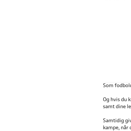
Som fodbold
Og hvis du k
samt dine l
Samtidig gi
kampe, når 