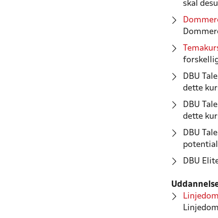
skal des
Dommere
Dommere
Temakur
forskelli
DBU Talen
dette kur
DBU Talen
dette kur
DBU Tale
potential
DBU Elit
Uddannelse
Linjedom
Linjedom