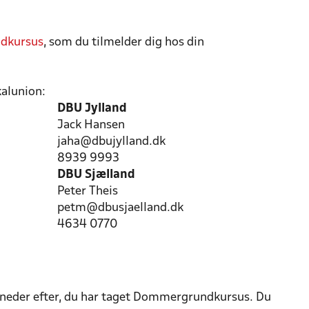
dkursus
, som du tilmelder dig hos din
kalunion:
DBU Jylland
Jack Hansen
jaha@dbujylland.dk
8939 9993
DBU Sjælland
Peter Theis
k
petm@dbusjaelland.dk
4634 0770
neder efter, du har taget Dommergrundkursus. Du