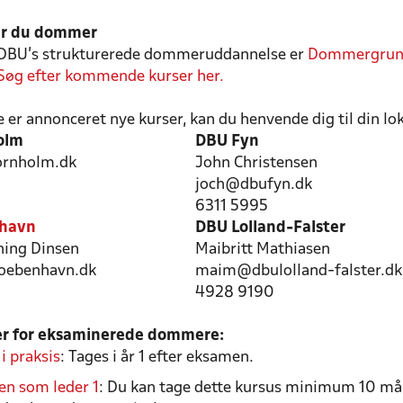
er du dommer
i DBU's strukturerede dommeruddannelse er
Dommergrun
Søg efter kommende kurser her.
e er annonceret nye kurser, kan du henvende dig til din lo
olm
DBU Fyn
rnholm.dk
John Christensen
joch@dbufyn.dk
6311 5995
havn
DBU Lolland-Falster
ning Dinsen
Maibritt Mathiasen
oebenhavn.dk
maim@dbulolland-falster.d
4928 9190
r for eksaminerede dommere:
 praksis
: Tages i år 1 efter eksamen.
n som leder 1
: Du kan tage dette kursus minimum 10 må