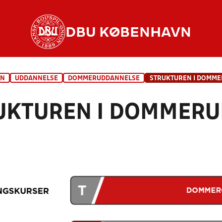
DBU KØBENHAVN
VN
UDDANNELSE
DOMMERUDDANNELSE
STRUKTUREN I DOMM
UKTUREN I DOMMER