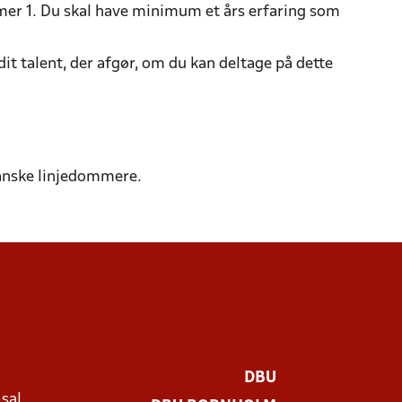
er 1. Du skal have minimum et års erfaring som
it talent, der afgør, om du kan deltage på dette
danske linjedommere.
DBU
 sal