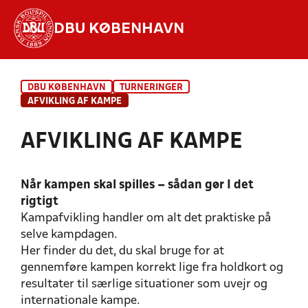
DBU KØBENHAVN
Hvad vil du søge efter?
DBU KØBENHAVN
TURNERINGER
INDHOLD OG NYHEDER
AFVIKLING AF KAMPE
STILLINGER, RESULTATER, KLUBBER OG
AFVIKLING AF KAMPE
HOLD
Når kampen skal spilles – sådan gør I det
rigtigt
Kampafvikling handler om alt det praktiske på
selve kampdagen.
Her finder du det, du skal bruge for at
gennemføre kampen korrekt lige fra holdkort og
resultater til særlige situationer som uvejr og
internationale kampe.