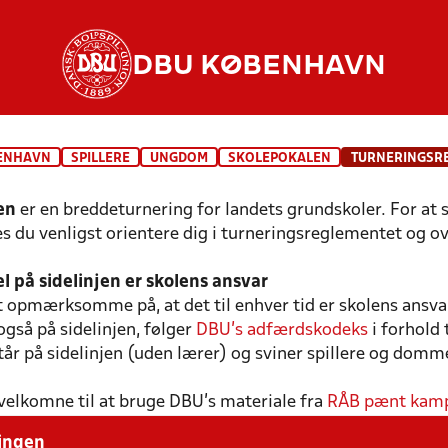
DBU KØBENHAVN
ENHAVN
SPILLERE
UNGDOM
SKOLEPOKALEN
TURNERINGSR
len
er en breddeturnering for landets grundskoler. For at 
es du venligst orientere dig i turneringsreglementet og 
l på sidelinjen er skolens ansvar
 opmærksomme på, at det til enhver tid er skolens ansvar
også på sidelinjen, følger
DBU's adfærdskodeks
i forhold 
står på sidelinjen (uden lærer) og sviner spillere og dom
velkomne til at bruge DBU's materiale fra
RÅB pænt kam
ringen