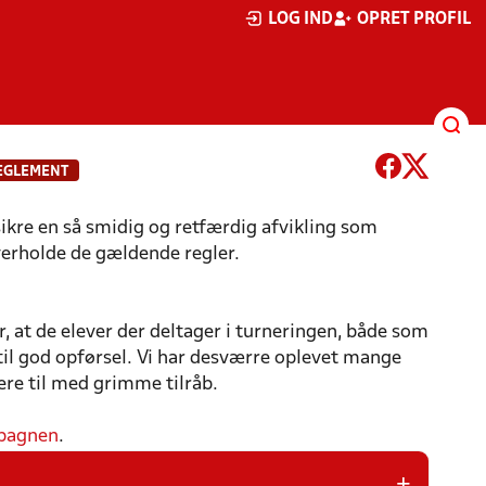
LOG IND
OPRET PROFIL
EGLEMENT
sikre en så smidig og retfærdig afvikling som
overholde de gældende regler.
, at de elever der deltager i turneringen, både som
til god opførsel. Vi har desværre oplevet mange
mere til med grimme tilråb.
pagnen
.
+