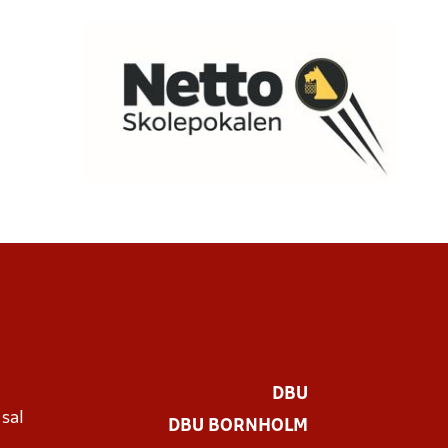
rederiksberg, Hvidovre, Rødovre og Bornholm).
 27 71 44
DBU
 sal
DBU BORNHOLM
Ø