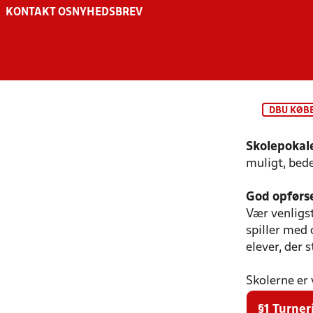
KONTAKT OS
NYHEDSBREV
DBU KØB
Skolepoka
muligt, bed
God opførse
Vær venligst
spiller med 
elever, der 
Skolerne er 
§1 Turne