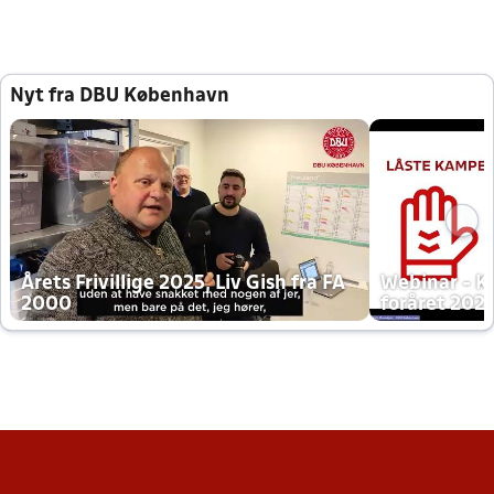
Nyt fra DBU København
Årets Frivillige 2025, Liv Gish fra FA
Webinar - K
2000
foråret 202