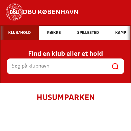
DBU KØBENHAVN
Hvad vil du søge efter?
KLUB/HOLD
RÆKKE
SPILLESTED
KAMP
INDHOLD OG NYHEDER
Find en klub eller et hold
STILLINGER, RESULTATER, KLUBBER OG
HOLD
HUSUMPARKEN