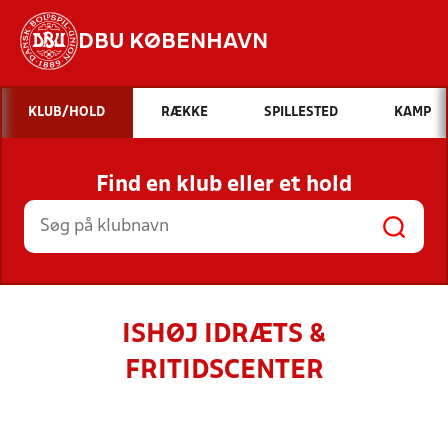
DBU KØBENHAVN
Hvad vil du søge efter?
KLUB/HOLD
RÆKKE
SPILLESTED
KAMP
INDHOLD OG NYHEDER
Find en klub eller et hold
STILLINGER, RESULTATER, KLUBBER OG
HOLD
ISHØJ IDRÆTS &
FRITIDSCENTER