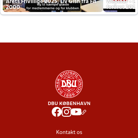
Årets Frivillige 2025, Liv Gish fra FA
Webinar - K
2000
foråret 202
DBU KØBENHAVN
Kontakt os