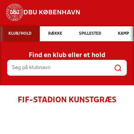
DBU KØBENHAVN
Hvad vil du søge efter?
KLUB/HOLD
RÆKKE
SPILLESTED
KAMP
INDHOLD OG NYHEDER
Find en klub eller et hold
STILLINGER, RESULTATER, KLUBBER OG
HOLD
FIF-STADION KUNSTGRÆS