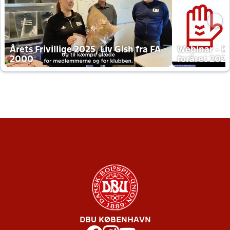
Årets Frivillige 2025, Liv Gish fra FA
Webinar - K
2000
foråret 202
DBU KØBENHAVN