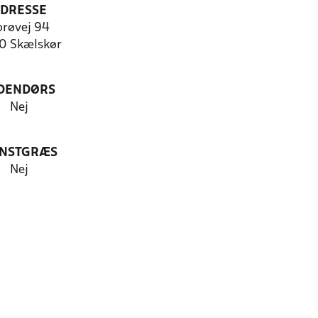
DRESSE
orøvej 94
0 Skælskør
DENDØRS
Nej
NSTGRÆS
Nej