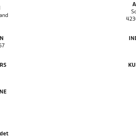
A
N
S
and
423
ON
IN
67
RS
KU
ANE
edet