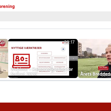
orening
:54
29:17
h
Webinar - Kampredigering for
foråret 2026
Årets Bredde