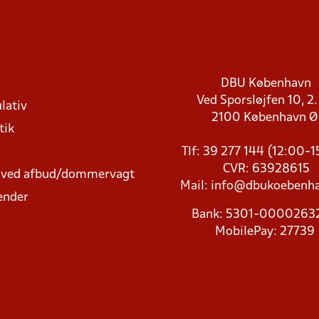
DBU København
Ved Sporsløjfen 10, 2.
lativ
2100 København 
tik
Tlf: 39 277 144 (12:00-
CVR: 63928615
t ved afbud/dommervagt
Mail:
info@dbukoebenha
ender
Bank: 5301-000026
MobilePay: 27739