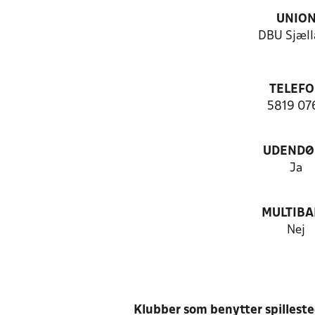
UNIO
DBU Sjæll
TELEF
5819 07
UDENDØ
Ja
MULTIB
Nej
Klubber som benytter spillest