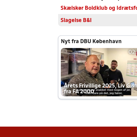
Skælskør Boldklub og Idrætsf
Slagelse B&I
Nyt fra DBU København
02
Årets Frivillige 2025, Liv Gis
fra FA 2000