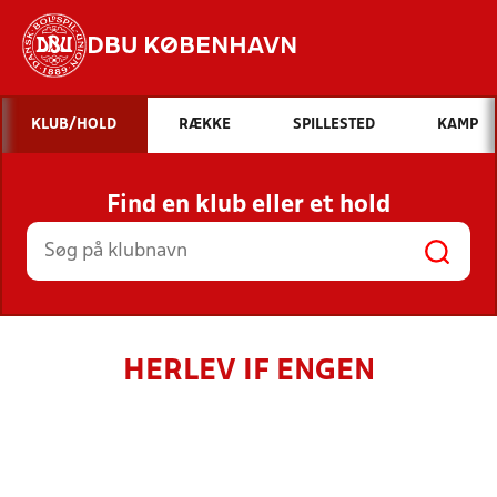
DBU KØBENHAVN
Hvad vil du søge efter?
KLUB/HOLD
RÆKKE
SPILLESTED
KAMP
INDHOLD OG NYHEDER
Find en klub eller et hold
STILLINGER, RESULTATER, KLUBBER OG
HOLD
HERLEV IF ENGEN