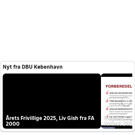
Nyt fra DBU København
Årets Frivillige 2025, Liv Gish fra FA
Webinar - K
2000
foråret 202