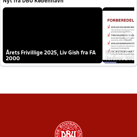
Nyt fra DBU København
Årets Frivillige 2025, Liv Gish fra FA
Webinar - K
2000
foråret 202