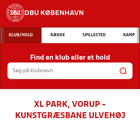
DBU KØBENHAVN
Hvad vil du søge efter?
KLUB/HOLD
RÆKKE
SPILLESTED
KAMP
INDHOLD OG NYHEDER
Find en klub eller et hold
STILLINGER, RESULTATER, KLUBBER OG
HOLD
XL PARK, VORUP -
KUNSTGRÆSBANE ULVEHØJ