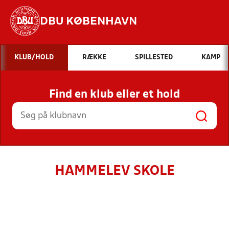
DBU KØBENHAVN
Hvad vil du søge efter?
KLUB/HOLD
RÆKKE
SPILLESTED
KAMP
INDHOLD OG NYHEDER
Find en klub eller et hold
STILLINGER, RESULTATER, KLUBBER OG
HOLD
HAMMELEV SKOLE