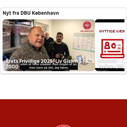
Nyt fra DBU København
Årets Frivillige 2025, Liv Gish fra FA
Webinar - K
2000
foråret 202