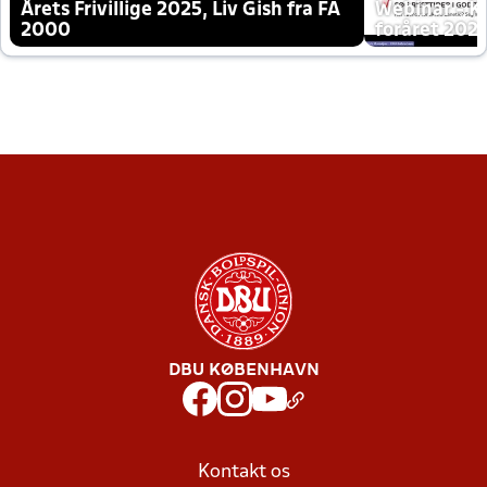
Årets Frivillige 2025, Liv Gish fra FA
Webinar - K
2000
foråret 202
DBU KØBENHAVN
Kontakt os