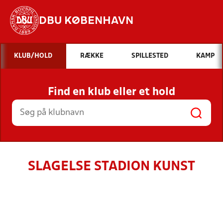
DBU KØBENHAVN
Hvad vil du søge efter?
KLUB/HOLD
RÆKKE
SPILLESTED
KAMP
INDHOLD OG NYHEDER
Find en klub eller et hold
STILLINGER, RESULTATER, KLUBBER OG
HOLD
SLAGELSE STADION KUNST