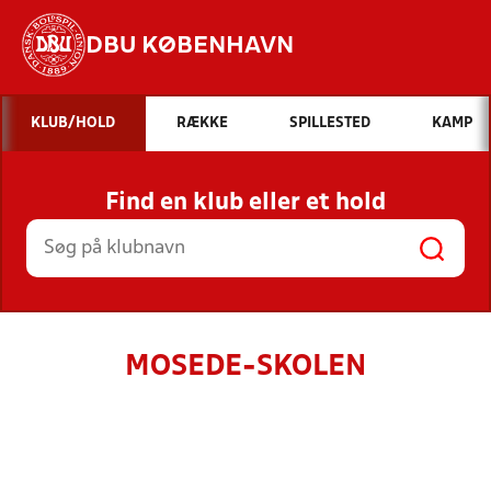
DBU KØBENHAVN
Hvad vil du søge efter?
KLUB/HOLD
RÆKKE
SPILLESTED
KAMP
INDHOLD OG NYHEDER
Find en klub eller et hold
STILLINGER, RESULTATER, KLUBBER OG
HOLD
MOSEDE-SKOLEN