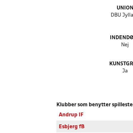
UNIO
DBU Jyll
INDEND
Nej
KUNSTG
Ja
Klubber som benytter spillest
Andrup IF
Esbjerg fB