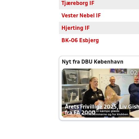
Tjæreborg IF
Vester Nebel IF
Hjerting IF
BK-06 Esbjerg
Nyt fra DBU København
02
Årets Frivillige 2025, Liv Gis
fra FA 2000