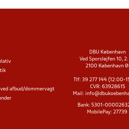
DBU København
Ved Sporsløjfen 10, 2.
lativ
2100 København 
tik
Tlf: 39 277 144 (12:00-
CVR: 63928615
t ved afbud/dommervagt
Mail:
info@dbukoebenha
ender
Bank: 5301-000026
MobilePay: 27739