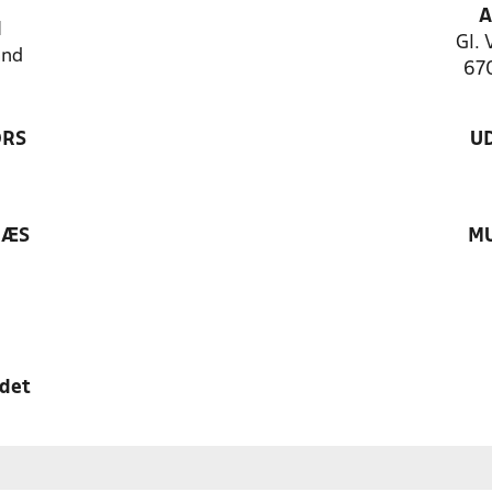
A
N
Gl. 
and
67
ØRS
U
RÆS
MU
edet