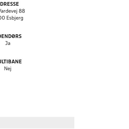
DRESSE
Vardevej 88
00 Esbjerg
DENDØRS
Ja
LTIBANE
Nej