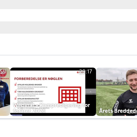
:54
29:17
h
Webinar - Kampredigering for
foråret 2026
Årets Bredde