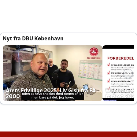
Nyt fra DBU København
Årets Frivillige 2025, Liv Gish fra FA
Webinar - K
2000
foråret 202