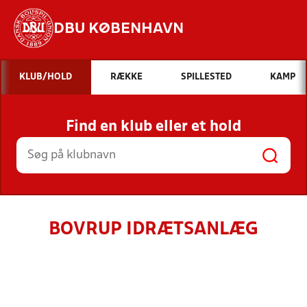
DBU KØBENHAVN
Hvad vil du søge efter?
KLUB/HOLD
RÆKKE
SPILLESTED
KAMP
INDHOLD OG NYHEDER
Find en klub eller et hold
STILLINGER, RESULTATER, KLUBBER OG
HOLD
BOVRUP IDRÆTSANLÆG