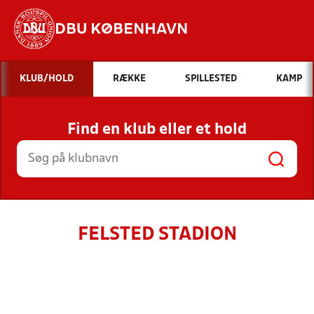
DBU KØBENHAVN
Hvad vil du søge efter?
KLUB/HOLD
RÆKKE
SPILLESTED
KAMP
INDHOLD OG NYHEDER
Find en klub eller et hold
STILLINGER, RESULTATER, KLUBBER OG
HOLD
FELSTED STADION