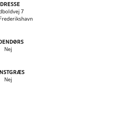
DRESSE
dboldvej 7
rederikshavn
DENDØRS
Nej
NSTGRÆS
Nej