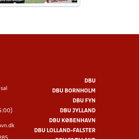
DBU
 sal
DBU BORNHOLM
Ø
DBU FYN
15:00)
DBU JYLLAND
DBU KØBENHAVN
vn.dk
DBU LOLLAND-FALSTER
3285