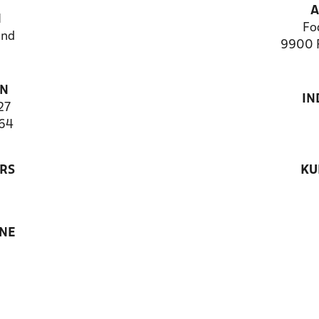
A
N
Fo
and
9900 F
ON
IN
27
64
RS
KU
ANE