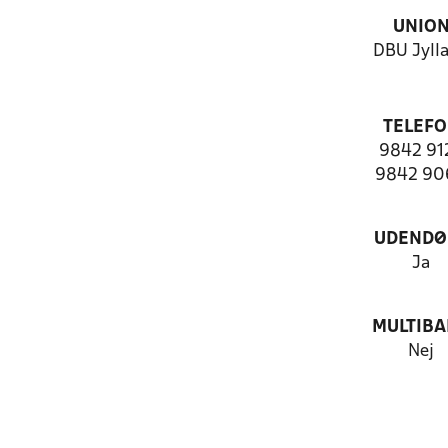
UNIO
DBU Jyll
TELEF
9842 91
9842 90
UDENDØ
Ja
MULTIB
Nej