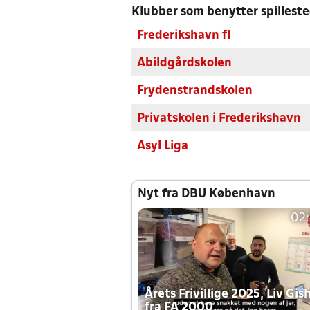
Klubber som benytter spillest
Frederikshavn fI
Abildgårdskolen
Frydenstrandskolen
Privatskolen i Frederikshavn
Asyl Liga
Nyt fra DBU København
02
Årets Frivillige 2025, Liv Gis
fra FA 2000