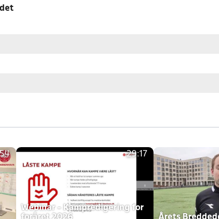
edet
:54
29:17
h
Webinar - Kampredigering for
foråret 2026
Årets Bredde