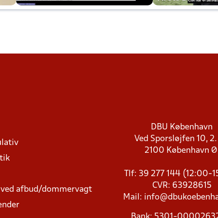
DBU København
Ved Sporsløjfen 10, 2.
lativ
2100 København 
tik
Tlf: 39 277 144 (12:00-
CVR: 63928615
t ved afbud/dommervagt
Mail:
info@dbukoebenha
ender
Bank: 5301-000026