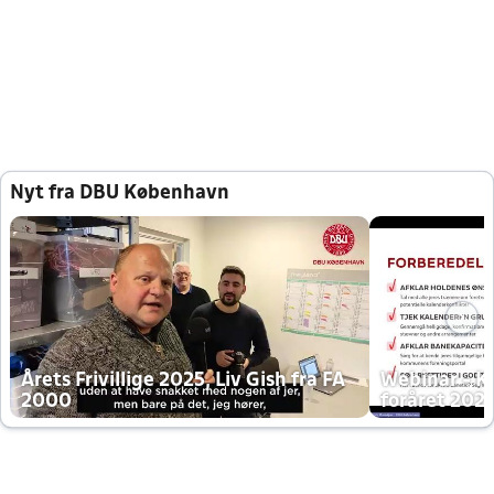
Nyt fra DBU København
Årets Frivillige 2025, Liv Gish fra FA
Webinar - K
2000
foråret 202