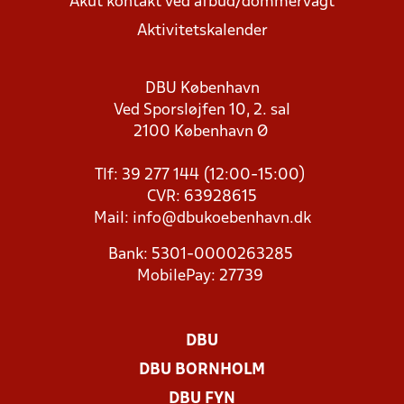
Akut kontakt ved afbud/dommervagt
Aktivitetskalender
DBU København
Ved Sporsløjfen 10, 2. sal
2100 København Ø
Tlf: 39 277 144 (12:00-15:00)
CVR: 63928615
Mail:
info@dbukoebenhavn.dk
Bank: 5301-0000263285
MobilePay: 27739
DBU
DBU BORNHOLM
DBU FYN