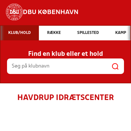
DBU KØBENHAVN
Hvad vil du søge efter?
KLUB/HOLD
RÆKKE
SPILLESTED
KAMP
INDHOLD OG NYHEDER
Find en klub eller et hold
STILLINGER, RESULTATER, KLUBBER OG
HOLD
HAVDRUP IDRÆTSCENTER