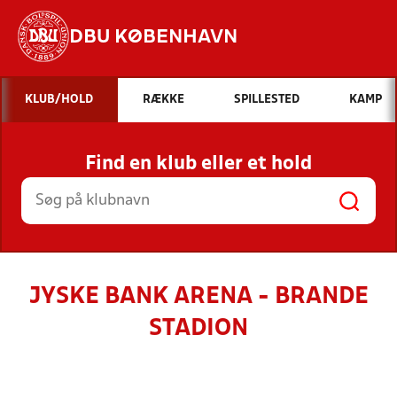
DBU KØBENHAVN
Hvad vil du søge efter?
KLUB/HOLD
RÆKKE
SPILLESTED
KAMP
INDHOLD OG NYHEDER
Find en klub eller et hold
STILLINGER, RESULTATER, KLUBBER OG
HOLD
JYSKE BANK ARENA - BRANDE
STADION