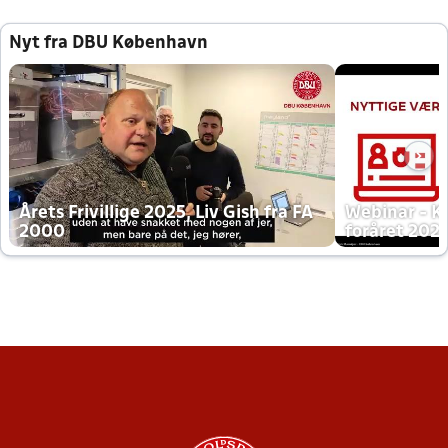
Nyt fra DBU København
Årets Frivillige 2025, Liv Gish fra FA
Webinar - K
2000
foråret 202