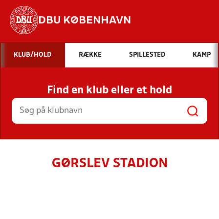
DBU KØBENHAVN
Hvad vil du søge efter?
KLUB/HOLD
RÆKKE
SPILLESTED
KAMP
INDHOLD OG NYHEDER
Find en klub eller et hold
STILLINGER, RESULTATER, KLUBBER OG
HOLD
GØRSLEV STADION