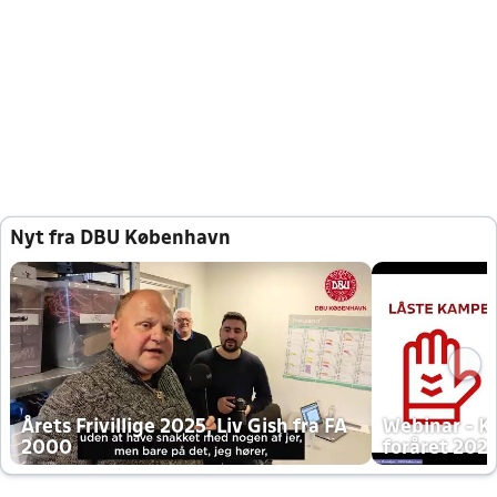
Nyt fra DBU København
Årets Frivillige 2025, Liv Gish fra FA
Webinar - K
2000
foråret 202