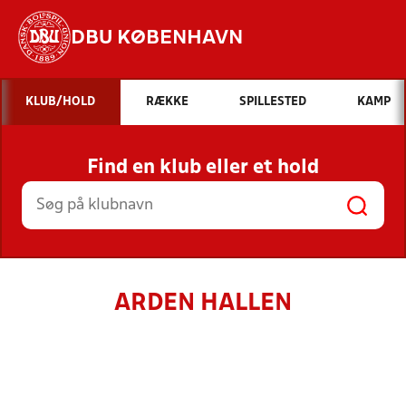
DBU KØBENHAVN
Hvad vil du søge efter?
KLUB/HOLD
RÆKKE
SPILLESTED
KAMP
INDHOLD OG NYHEDER
Find en klub eller et hold
STILLINGER, RESULTATER, KLUBBER OG
HOLD
ARDEN HALLEN