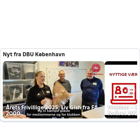
Nyt fra DBU København
Årets Frivillige 2025, Liv Gish fra FA
Webinar - K
2000
foråret 202