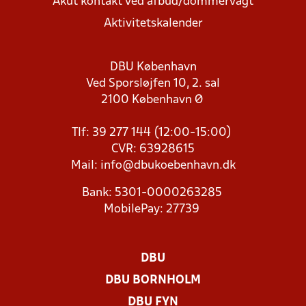
Akut kontakt ved afbud/dommervagt
Aktivitetskalender
DBU København
Ved Sporsløjfen 10, 2. sal
2100 København Ø
Tlf: 39 277 144 (12:00-15:00)
CVR: 63928615
Mail:
info@dbukoebenhavn.dk
Bank: 5301-0000263285
MobilePay: 27739
DBU
DBU BORNHOLM
DBU FYN