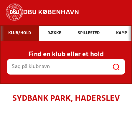
DBU KØBENHAVN
Hvad vil du søge efter?
KLUB/HOLD
RÆKKE
SPILLESTED
KAMP
INDHOLD OG NYHEDER
Find en klub eller et hold
STILLINGER, RESULTATER, KLUBBER OG
HOLD
SYDBANK PARK, HADERSLEV